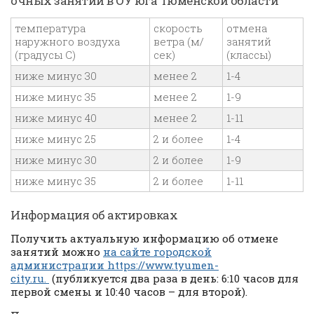
очных занятий в ОУ юга Тюменской области
температура
скорость
отмена
наружного воздуха
ветра (м/
занятий
(градусы С)
сек)
(классы)
ниже минус 30
менее 2
1-4
ниже минус 35
менее 2
1-9
ниже минус 40
менее 2
1-11
ниже минус 25
2 и более
1-4
ниже минус 30
2 и более
1-9
ниже минус 35
2 и более
1-11
Информация об актировках
Получить актуальную информацию об отмене
занятий можно
на сайте городской
администрации https://www.tyumen-
city.ru.
(публикуется два раза в день: 6:10 часов для
первой смены и 10:40 часов – для второй).