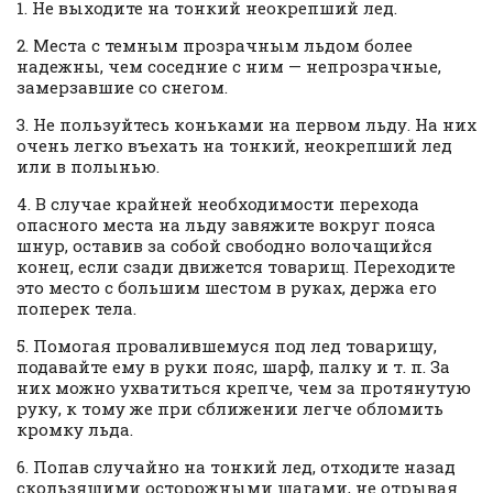
1. Не выходите на тонкий неокрепший лед.
2. Места с темным прозрачным льдом более
надежны, чем соседние с ним — непрозрачные,
замерзавшие со снегом.
3. Не пользуйтесь коньками на первом льду. На них
очень легко въехать на тонкий, неокрепший лед
или в полынью.
4. В случае крайней необходимости перехода
опасного места на льду завяжите вокруг пояса
шнур, оставив за собой свободно волочащийся
конец, если сзади движется товарищ. Переходите
это место с большим шестом в руках, держа eгo
поперек тела.
5. Помогая провалившемуся под лед товарищу,
подавайте ему в руки пояс, шарф, палку и т. п. За
них можно ухватиться крепче, чем за протянутую
руку, к тому же при сближении легче обломить
кромку льда.
6. Попав случайно на тонкий лед, отходите назад
скользящими осторожными шагами, не отрывая