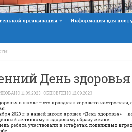
ательной организации
Информация для пос
СТИ
енний День здоровья
ИКОВАНО
11.09.2023
· ОБНОВЛЕНО
12.09.2023
доровья в школе – это праздник хорошего настроения, 
ья.
тября 2023 г. в нашей школе прошел «День здоровья» — д
ённый активному и здоровому образу жизни.
 день ребята участвовали в эстафетах, подвижных игра
бе.