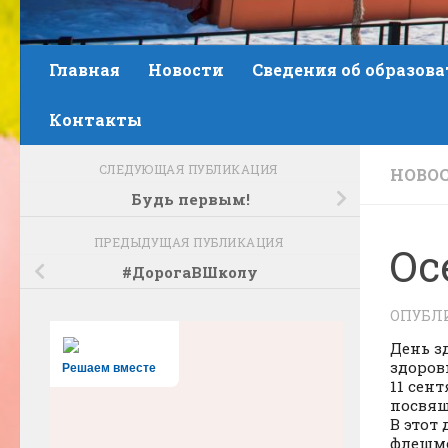
Главная
Новости
Сведения об образов
Контакты
СЛЕДУЮЩАЯ ПУБЛИКАЦИЯ
НОВО
Будь первым!
ПРЕДЫДУЩАЯ ПУБЛИКАЦИЯ
Ос
#ДорогаВШколу
ОПУБЛ
День з
здоров
Решаем вместе
11 сен
посвящ
В этот
флешмо