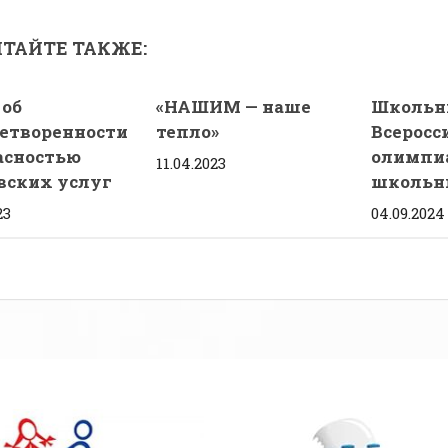
ТАЙТЕ ТАКЖЕ:
 об
«НАШИМ — наше
Школьн
етворенности
тепло»
Всеросс
асностью
олимпи
11.04.2023
вских услуг
школьни
23
04.09.2024