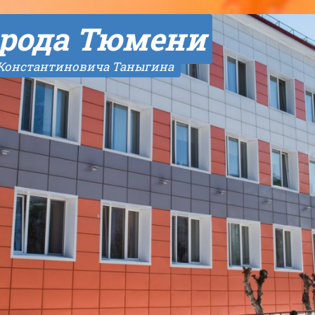
рода Тюмени
 Константиновича Таныгина