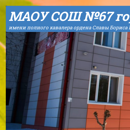
Skip to content
МАОУ СОШ №67 го
имени полного кавалера ордена Славы Бориса