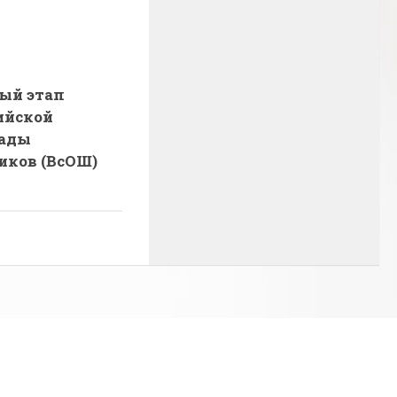
ый этап
ийской
ады
ков (ВсОШ)