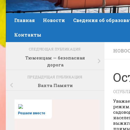
Главная
Новости
Сведения об образов
Контакты
СЛЕДУЮЩАЯ ПУБЛИКАЦИЯ
НОВО
Тюменцам — безопасная
дорога
Ос
ПРЕДЫДУЩАЯ ПУБЛИКАЦИЯ
Вахта Памяти
ОПУБЛ
Уважае
режим.
садово
Решаем вместе
населе
выжига
примык