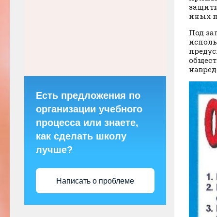
защитн
иных п
Под за
исполь
предус
общест
навред
Есть предложения по
организации учебного
процесса или знаете,
как сделать школу
лучше?
Написать о проблеме