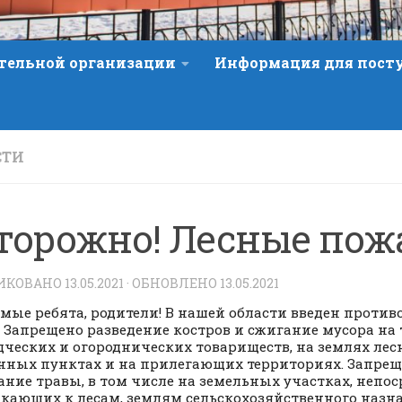
ательной организации
Информация для пос
СТИ
торожно! Лесные пож
ИКОВАНО
13.05.2021
· ОБНОВЛЕНО
13.05.2021
мые ребята, родители! В нашей области введен прот
 Запрещено разведение костров и сжигание мусора на
дческих и огороднических товариществ, на землях лесн
нных пунктах и на прилегающих территориях. Запрещ
ние травы, в том числе на земельных участках, непо
ающих к лесам, землям сельскохозяйственного назн