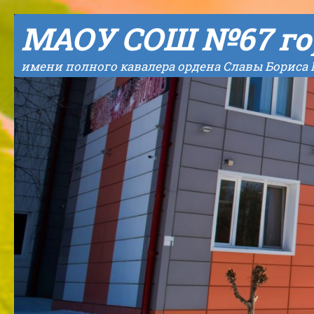
Skip to content
МАОУ СОШ №67 го
имени полного кавалера ордена Славы Бориса