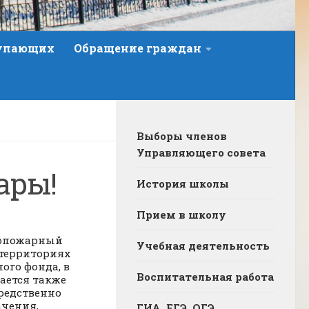
тупающих
Обращение граждан
Выборы членов
Управляющего совета
ары!
История школы
Прием в школу
ивопожарный
Учебная деятельность
 территориях
ого фонда, в
Воспитательная работа
ается также
средственно
ачения,
ГИА, ЕГЭ, ОГЭ