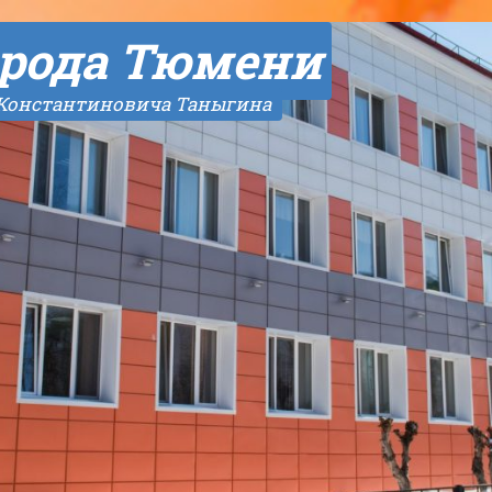
рода Тюмени
 Константиновича Таныгина