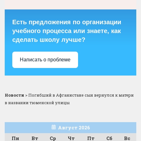
Есть предложения по организации
учебного процесса или знаете, как
сделать школу лучше?
Написать о проблеме
Новости
>
Погибший в Афганистане сын вернулся к матери
в названии тюменской улицы
Август 2026
Пн
Вт
Ср
Чт
Пт
Сб
Вс