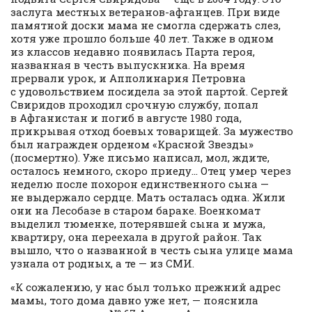
заслуга местных ветеранов-афганцев. При виде
памятной доски мама не смогла сдержать слез,
хотя уже прошло больше 40 лет. Также в одном
из классов недавно появилась Парта героя,
названная в честь выпускника. На время
прервали урок, и Апполинария Петровна
с удовольствием посидела за этой партой. Сергей
Свиридов проходил срочную службу, попал
в Афганистан и погиб в августе 1980 года,
прикрывая отход боевых товарищей. За мужество
был награжден орденом «Красной Звезды»
(посмертно). Уже письмо написал, мол, ждите,
осталось немного, скоро приеду… Отец умер через
неделю после похорон единственного сына —
не выдержало сердце. Мать осталась одна. Жили
они на Лесобазе в старом бараке. Военкомат
выделил тюменке, потерявшей сына и мужа,
квартиру, она переехала в другой район. Так
вышло, что о названной в честь сына улице мама
узнала от родных, а те — из СМИ.
«К сожалению, у нас был только прежний адрес
мамы, того дома давно уже нет, — пояснила