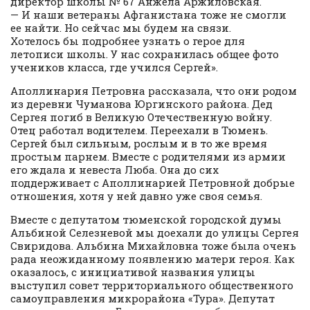
директор школы № 67 Анжела Аржиловская.
— И наши ветераны Афганистана тоже не смогли
ее найти. Но сейчас мы будем на связи.
Хотелось бы подробнее узнать о герое для
летописи школы. У нас сохранилась общее фото
учеников класса, где учился Сергей».
Аполлинария Петровна рассказала, что они родом
из деревни Чуманова Юргинского района. Дед
Сергея погиб в Великую Отечественную войну.
Отец работал водителем. Переехали в Тюмень.
Сергей был сильным, рослым и в то же время
простым парнем. Вместе с родителями из армии
его ждала и невеста Люба. Она до сих
поддерживает с Аполлинарией Петровной добрые
отношения, хотя у ней давно уже своя семья.
Вместе с депутатом тюменской городской думы
Альбиной Селезневой мы доехали до улицы Сергея
Свиридова. Альбина Михайловна тоже была очень
рада неожиданному появлению матери героя. Как
оказалось, с инициативой названия улицы
выступил совет территориального общественного
самоуправления микрорайона «Тура». Депутат