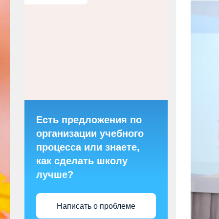
Есть предложения по
организации учебного
процесса или знаете,
как сделать школу
лучше?
Написать о проблеме