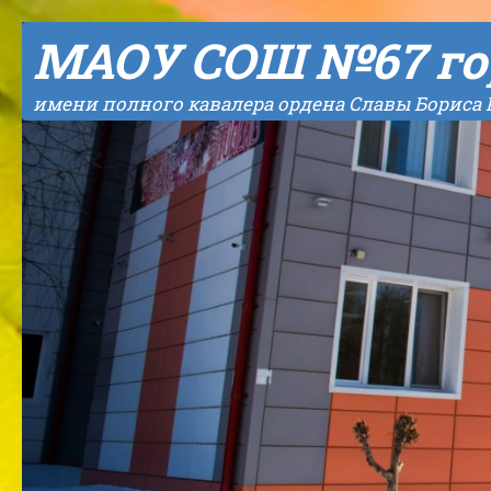
Skip to content
МАОУ СОШ №67 го
имени полного кавалера ордена Славы Бориса