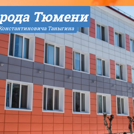
рода Тюмени
 Константиновича Таныгина