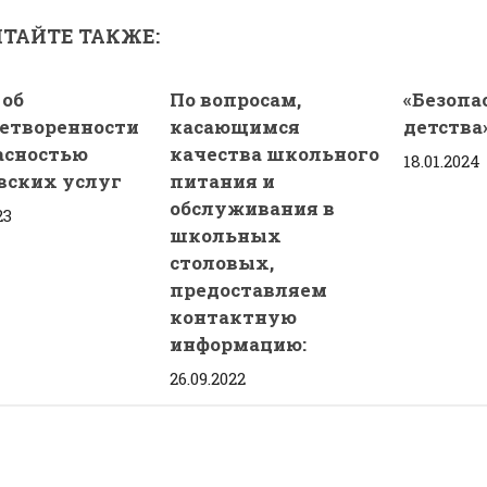
ТАЙТЕ ТАКЖЕ:
 об
По вопросам,
«Безопа
етворенности
касающимся
детства
асностью
качества школьного
18.01.2024
вских услуг
питания и
обслуживания в
23
школьных
столовых,
предоставляем
контактную
информацию:
26.09.2022