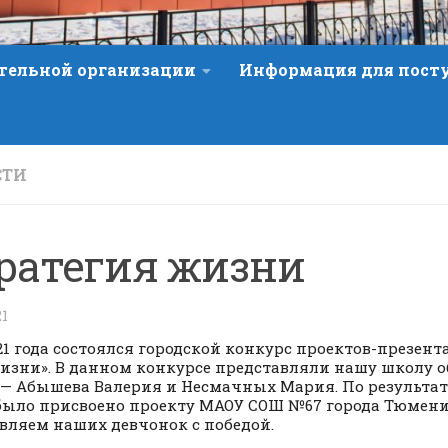
ательной организации
Информация для пос
СТИ
ратегия жизни
21
2021 года состоялся городской конкурс проектов-презен
изни». В данном конкурсе представляли нашу школу 
 — Абышева Валерия и Несмачных Мария. По результа
было присвоено проекту МАОУ СОШ №67 города Тюмен
вляем наших девчонок с победой.