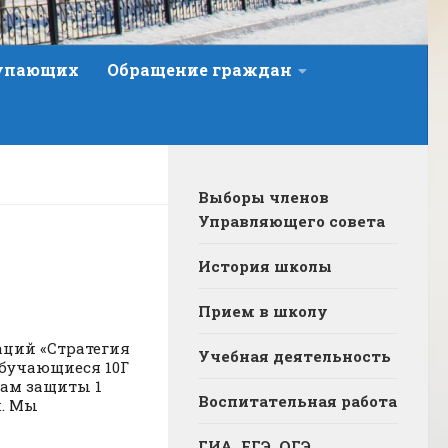
тупающих
Обращение граждан
Выборы членов
Управляющего совета
История школы
Прием в школу
таций «Стратегия
Учебная деятельность
обучающиеся 10Г
там защиты 1
Воспитательная работа
и. Мы
ГИА, ЕГЭ, ОГЭ