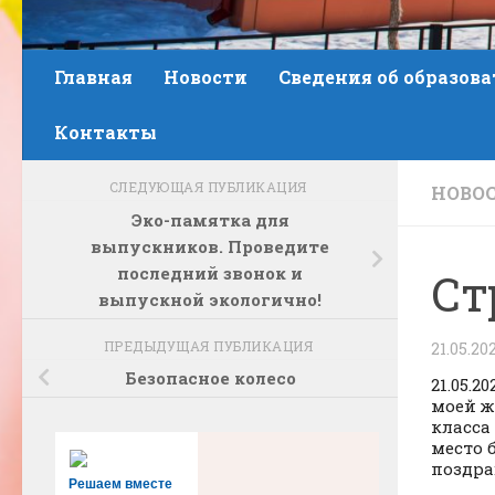
Главная
Новости
Сведения об образов
Контакты
СЛЕДУЮЩАЯ ПУБЛИКАЦИЯ
НОВО
Эко-памятка для
выпускников. Проведите
последний звонок и
Ст
выпускной экологично!
ПРЕДЫДУЩАЯ ПУБЛИКАЦИЯ
21.05.20
Безопасное колесо
21.05.
моей ж
класса
место 
поздра
Решаем вместе