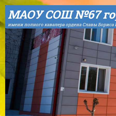
Skip to content
МАОУ СОШ №67 го
имени полного кавалера ордена Славы Бориса