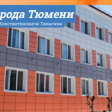
рода Тюмени
 Константиновича Таныгина