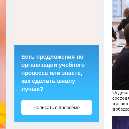
Есть предложения по
организации учебного
процесса или знаете,
как сделать школу
лучше?
26 дек
состоя
презен
Написать о проблеме
победи