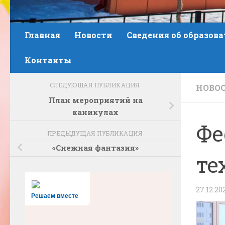
Главная
Новости
Сведения об образов
Контакты
СЛЕДУЮЩАЯ ПУБЛИКАЦИЯ
НОВО
План мероприятий на
каникулах
Фе
ПРЕДЫДУЩАЯ ПУБЛИКАЦИЯ
«Снежная фантазия»
те
27.12.20
Решаем вместе