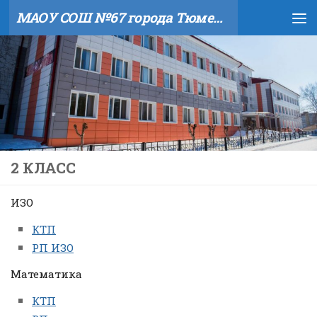
МАОУ СОШ №67 города Тюмени
Skip to content
2 КЛАСС
ИЗО
КТП
РП ИЗО
Математика
КТП