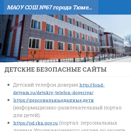
МАОУ СОШ №67 города Тюмени
Skip to content
ДЕТСКИЕ БЕЗОПАСНЫЕ САЙТЫ
Детский телефон доверия
http://fond-
detyam.ru/detskiy-telefon-doveriya/
https://персональныеданные.дети
(информационно-развлекательный портал
для детей);
(портал персональных
https://pd.rkn.gov.ru
данных Уполномоченного органа по защите