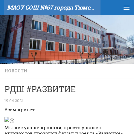
МАОУ СОШ №67 города Тюмени
Skip to content
НОВОСТИ
РДШ #РАЗВИТИЕ
19.04.2021
Всем привет
Мы никуда не пропали, просто у наших
активистов проходил финал проекта «Развитие»